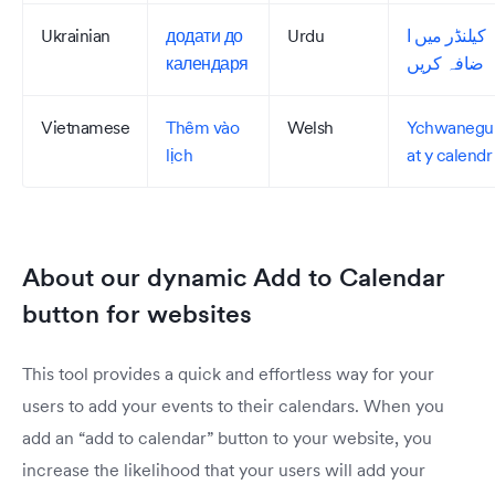
Ukrainian
додати до
Urdu
کیلنڈر میں ا
календаря
ضافہ کریں
Vietnamese
Thêm vào
Welsh
Ychwanegu
lịch
at y calendr
About our dynamic Add to Calendar
button for websites
This tool provides a quick and effortless way for your
users to add your events to their calendars. When you
add an “add to calendar” button to your website, you
increase the likelihood that your users will add your