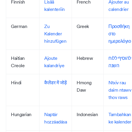
Finnish
Lisää
French
Ajouter au
kalenteriin
calendrier
German
Zu
Greek
Προσθήκη
Kalender
στο
hinzufügen
ημερολόγιο
Haitian
Ajoute
Hebrew
להוסיף ללוח
Creole
kalandriye
השנה
Hindi
कैलेंडर में जोड़ें
Hmong
Ntxiv rau
Daw
daim ntawv
thov raws
Hungarian
Naptár
Indonesian
Tambahkan
hozzáadása
ke kalender