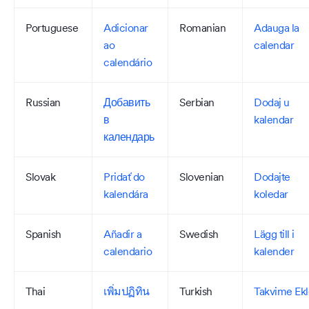
Portuguese
Adicionar
Romanian
Adauga la
ao
calendar
calendário
Russian
Добавить
Serbian
Dodaj u
в
kalendar
календарь
Slovak
Pridať do
Slovenian
Dodajte
kalendára
koledar
Spanish
Añadir a
Swedish
Lägg till i
calendario
kalender
Thai
เพิ่มปฏิทิน
Turkish
Takvime Ekl