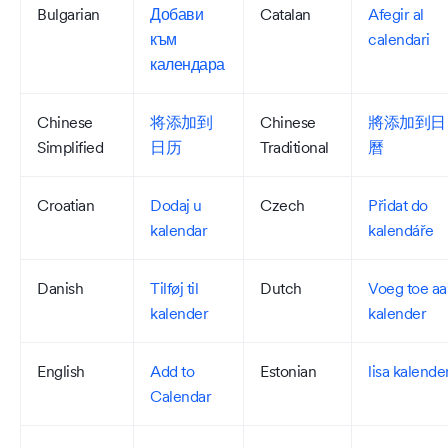
Bulgarian
Добави
Catalan
Afegir al
към
calendari
календара
Chinese
将添加到
Chinese
將添加到日
Simplified
日历
Traditional
曆
Croatian
Dodaj u
Czech
Přidat do
kalendar
kalendáře
Danish
Tilføj til
Dutch
Voeg toe aa
kalender
kalender
English
Add to
Estonian
lisa kalende
Calendar