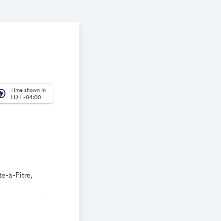
Time shown in
_america
EDT -04:00
e-à-Pitre,