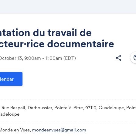
tation du travail de
cteur·rice documentaire
Share
south
share
ctober 13, 9:00am - 11:00am
(EDT)
lendar
Link:
ue Raspail, Darboussier, Pointe-à-Pitre, 97110, Guadeloupe, Point
uadeloupe
 Monde en Vues,
mondeenvues@gmail.com