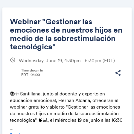
Webinar "Gestionar las
emociones de nuestros hijos en
medio de la sobrestimulación
Share
tecnológica"
schedule
Wednesday, June 19, 4:30pm - 5:30pm
(EDT)
Link:
Time shown in
share
EDT -04:00
📚✨ Santillana, junto al docente y experto en
educación emocional, Hernán Aldana, ofrecerán el
webinar gratuito y abierto “Gestionar las emociones
de nuestros hijos en medio de la sobreestimulación
tecnológica" 🧠💻, el miércoles 19 de junio a las 16:30
hrs. a través de la plataforma YouTube 📺.
...