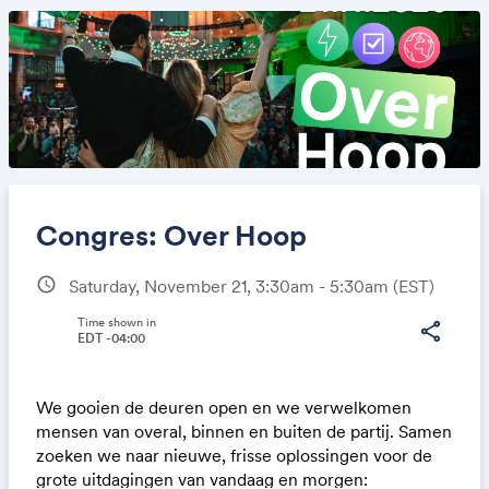
Congres: Over Hoop
schedule
Saturday, November 21, 3:30am - 5:30am
(EST)
Share
Time shown in
share
EDT -04:00
We gooien de deuren open en we verwelkomen
Link:
mensen van overal, binnen en buiten de partij. Samen
zoeken we naar nieuwe, frisse oplossingen voor de
grote uitdagingen van vandaag en morgen: