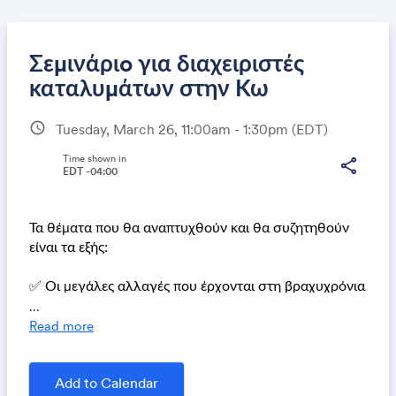
Σεμινάριo για διαχειριστές
καταλυμάτων στην Κω
schedule
Tuesday, March 26, 11:00am - 1:30pm
(EDT)
Share
Time shown in
share
EDT -04:00
Link:
Τα θέματα που θα αναπτυχθούν και θα συζητηθούν
είναι τα εξής:
✅ Οι μεγάλες αλλαγές που έρχονται στη βραχυχρόνια
...
✅ Τα μυστικά των πιο πετυχημένων διαχειριστών
Read more
✅ Τακτικές και συμβουλές
Add to Calendar