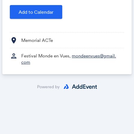
Une écologie décoloniale
Add to Calendar
Shela Sheikh, Clémence Elmira, Nathalie Minatchy
location_on
Memorial ACTe
person
Festival Monde en Vues,
mondeenvues@gmail.
com
Powered by