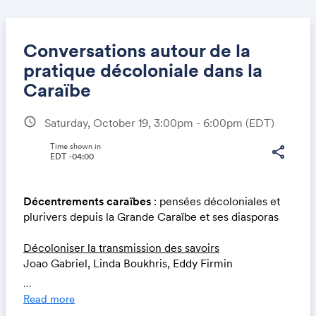
Conversations autour de la
pratique décoloniale dans la
Caraïbe
Share
schedule
Saturday, October 19, 3:00pm - 6:00pm
(EDT)
Time shown in
share
EDT -04:00
Link:
Décentrements caraïbes
: pensées décoloniales et
plurivers depuis la Grande Caraïbe et ses diasporas
Décoloniser la transmission des savoirs
Joao Gabriel, Linda Boukhris, Eddy Firmin
...
Arts, littérature, cinéma et la question décoloniale
Read more
Nadia Chonville, Olivier Marboeuf