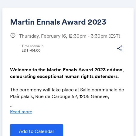
Martin Ennals Award 2023
schedule
Thursday, February 16, 12:30pm - 3:30pm
(EST)
Share
Time shown in
share
EDT -04:00
Welcome to the Martin Ennals Award 2023 edition,
Link:
celebrating exceptional human rights defenders.
The ceremony will take place at Salle communale de
Plainpalais, Rue de Carouge 52, 1205 Genève,
Switzerland
...
on February 16th 2023 at 18h30.
The doors will open
Read more
as of 18:00h.
Entry is free, but seating is on first-come, first-served
basis.
Add to Calendar