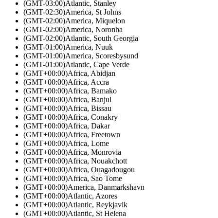
(GMT-03:00)
Atlantic, Stanley
(GMT-02:30)
America, St Johns
(GMT-02:00)
America, Miquelon
(GMT-02:00)
America, Noronha
(GMT-02:00)
Atlantic, South Georgia
(GMT-01:00)
America, Nuuk
(GMT-01:00)
America, Scoresbysund
(GMT-01:00)
Atlantic, Cape Verde
(GMT+00:00)
Africa, Abidjan
(GMT+00:00)
Africa, Accra
(GMT+00:00)
Africa, Bamako
(GMT+00:00)
Africa, Banjul
(GMT+00:00)
Africa, Bissau
(GMT+00:00)
Africa, Conakry
(GMT+00:00)
Africa, Dakar
(GMT+00:00)
Africa, Freetown
(GMT+00:00)
Africa, Lome
(GMT+00:00)
Africa, Monrovia
(GMT+00:00)
Africa, Nouakchott
(GMT+00:00)
Africa, Ouagadougou
(GMT+00:00)
Africa, Sao Tome
(GMT+00:00)
America, Danmarkshavn
(GMT+00:00)
Atlantic, Azores
(GMT+00:00)
Atlantic, Reykjavik
(GMT+00:00)
Atlantic, St Helena