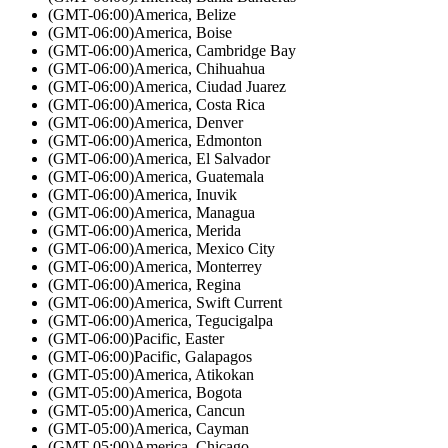
(GMT-06:00)
America, Belize
(GMT-06:00)
America, Boise
(GMT-06:00)
America, Cambridge Bay
(GMT-06:00)
America, Chihuahua
(GMT-06:00)
America, Ciudad Juarez
(GMT-06:00)
America, Costa Rica
(GMT-06:00)
America, Denver
(GMT-06:00)
America, Edmonton
(GMT-06:00)
America, El Salvador
(GMT-06:00)
America, Guatemala
(GMT-06:00)
America, Inuvik
(GMT-06:00)
America, Managua
(GMT-06:00)
America, Merida
(GMT-06:00)
America, Mexico City
(GMT-06:00)
America, Monterrey
(GMT-06:00)
America, Regina
(GMT-06:00)
America, Swift Current
(GMT-06:00)
America, Tegucigalpa
(GMT-06:00)
Pacific, Easter
(GMT-06:00)
Pacific, Galapagos
(GMT-05:00)
America, Atikokan
(GMT-05:00)
America, Bogota
(GMT-05:00)
America, Cancun
(GMT-05:00)
America, Cayman
(GMT-05:00)
America, Chicago