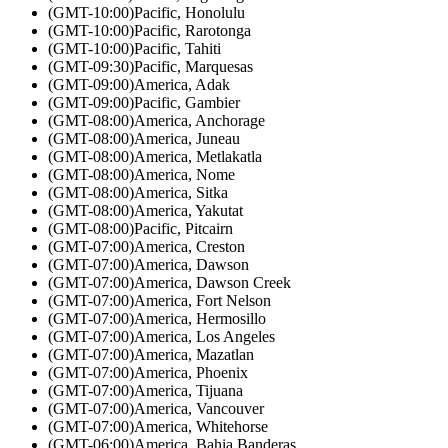
(GMT-10:00)
Pacific, Honolulu
(GMT-10:00)
Pacific, Rarotonga
(GMT-10:00)
Pacific, Tahiti
(GMT-09:30)
Pacific, Marquesas
(GMT-09:00)
America, Adak
(GMT-09:00)
Pacific, Gambier
(GMT-08:00)
America, Anchorage
(GMT-08:00)
America, Juneau
(GMT-08:00)
America, Metlakatla
(GMT-08:00)
America, Nome
(GMT-08:00)
America, Sitka
(GMT-08:00)
America, Yakutat
(GMT-08:00)
Pacific, Pitcairn
(GMT-07:00)
America, Creston
(GMT-07:00)
America, Dawson
(GMT-07:00)
America, Dawson Creek
(GMT-07:00)
America, Fort Nelson
(GMT-07:00)
America, Hermosillo
(GMT-07:00)
America, Los Angeles
(GMT-07:00)
America, Mazatlan
(GMT-07:00)
America, Phoenix
(GMT-07:00)
America, Tijuana
(GMT-07:00)
America, Vancouver
(GMT-07:00)
America, Whitehorse
(GMT-06:00)
America, Bahia Banderas