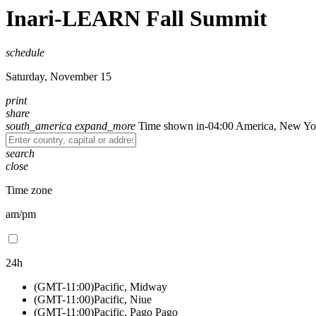
Inari-LEARN Fall Summit
schedule
Saturday, November 15
print
share
south_america
expand_more
Time shown in
-04:00
America, New Yo
search
close
Time zone
am/pm
24h
(GMT-11:00)
Pacific, Midway
(GMT-11:00)
Pacific, Niue
(GMT-11:00)
Pacific, Pago Pago