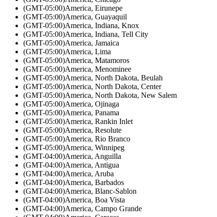
(GMT-05:00)
America, Eirunepe
(GMT-05:00)
America, Guayaquil
(GMT-05:00)
America, Indiana, Knox
(GMT-05:00)
America, Indiana, Tell City
(GMT-05:00)
America, Jamaica
(GMT-05:00)
America, Lima
(GMT-05:00)
America, Matamoros
(GMT-05:00)
America, Menominee
(GMT-05:00)
America, North Dakota, Beulah
(GMT-05:00)
America, North Dakota, Center
(GMT-05:00)
America, North Dakota, New Salem
(GMT-05:00)
America, Ojinaga
(GMT-05:00)
America, Panama
(GMT-05:00)
America, Rankin Inlet
(GMT-05:00)
America, Resolute
(GMT-05:00)
America, Rio Branco
(GMT-05:00)
America, Winnipeg
(GMT-04:00)
America, Anguilla
(GMT-04:00)
America, Antigua
(GMT-04:00)
America, Aruba
(GMT-04:00)
America, Barbados
(GMT-04:00)
America, Blanc-Sablon
(GMT-04:00)
America, Boa Vista
(GMT-04:00)
America, Campo Grande