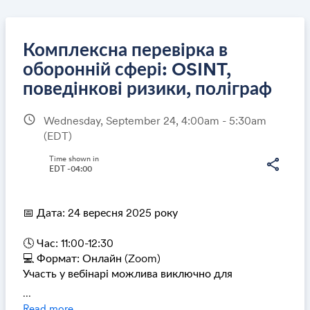
Комплексна перевірка в
оборонній сфері: OSINT,
поведінкові ризики, поліграф
Share
schedule
Wednesday, September 24, 4:00am - 5:30am
(EDT)
Time shown in
share
Link:
EDT -04:00
📅 Дата: 24 вересня 2025 року
🕓 Час: 11:00-12:30
💻 Формат: Онлайн (Zoom)
Участь у вебінарі можлива виключно для
представників компаній, підприємств та ФОП, що
...
належать до оборонної сфери. Доступ до Zoom-
Read more