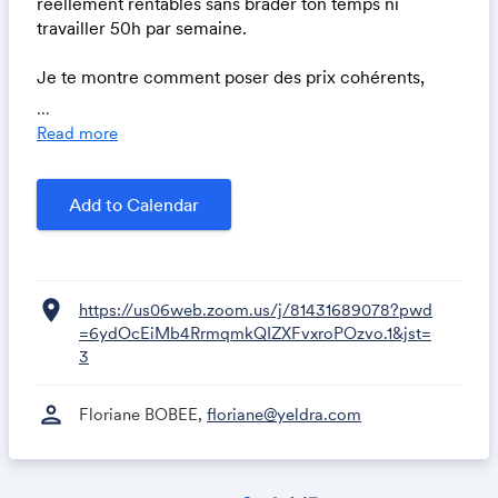
réellement rentables sans brader ton temps ni
travailler 50h par semaine.
Je te montre comment poser des prix cohérents,
prioriser tes objectifs de vente et diversifier tes offres
...
sans t’éparpiller.
Read more
Un live concret, orienté décisions business, pour
aligner rentabilité, charge de travail et stratégie
Add to Calendar
commerciale.
Destiné aux solopreneurs (utilisateurs Yeldra ou
curieux), avec démonstration de l’outil.
location_on
https://us06web.zoom.us/j/81431689078?pwd
=6ydOcEiMb4RrmqmkQIZXFvxroPOzvo.1&jst=
3
person
Floriane BOBEE,
floriane@yeldra.com