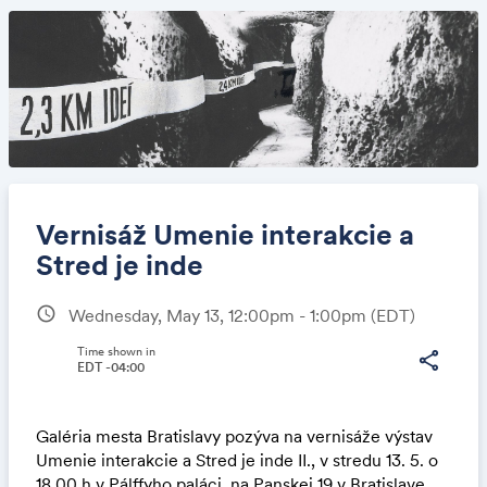
Vernisáž Umenie interakcie a
Stred je inde
schedule
Wednesday, May 13, 12:00pm - 1:00pm
(EDT)
Share
Time shown in
share
EDT -04:00
Link:
Galéria mesta Bratislavy pozýva na vernisáže výstav
Umenie interakcie a Stred je inde II., v stredu 13. 5. o
18.00 h v Pálffyho paláci, na Panskej 19 v Bratislave.