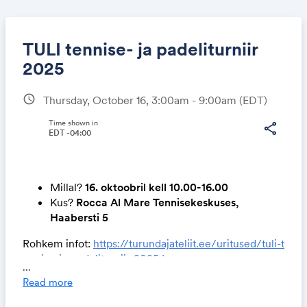
TULI tennise- ja padeliturniir
2025
schedule
Thursday, October 16, 3:00am - 9:00am
(EDT)
Share
Time shown in
share
EDT -04:00
Link:
Millal?
16. oktoobril kell 10.00-16.00
Kus?
Rocca Al Mare Tennisekeskuses,
Haabersti 5
Rohkem infot:
https://turundajateliit.ee/uritused/tuli-t
ennise-ja-padeliturniir-2025/
...
Read more