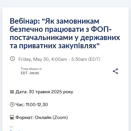
Вебінар: "Як замовникам
безпечно працювати з ФОП-
постачальниками у державних
Share
та приватних закупівлях"
schedule
Friday, May 30, 4:00am - 5:30am
(EDT)
Link:
Time shown in
share
EDT -04:00
📅 Дата: 30 травня 2025 року
🕓 Час: 11:00-12.30
💻 Формат: Онлайн (Zoom)
https://us02web.zoom.us/j/87362236450
...