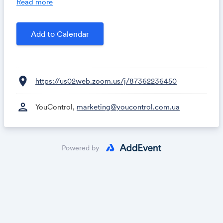
Read more
Додайте подію в календар, щоб не загубити
Add to Calendar
location_on
https://us02web.zoom.us/j/87362236450
person
YouControl,
marketing@youcontrol.com.ua
Powered by