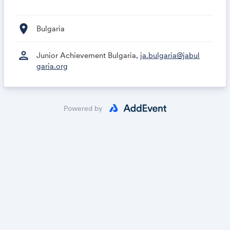
location_on
Bulgaria
person
Junior Achievement Bulgaria,
ja.bulgaria@jabul
garia.org
Powered by