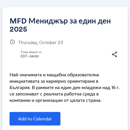
MFD Мениджър за един ден
2025
schedule
Thursday, October 23
Share
Time shown in
share
EDT -04:00
Link:
Най-значимата и мащабна образователна
инициативата за кариерно ориентиране в
България. В рамките на един ден младежи над 16 г.
се запознават с реалната работна среда в
компании и организации от цялата страна.
Add to Calendar