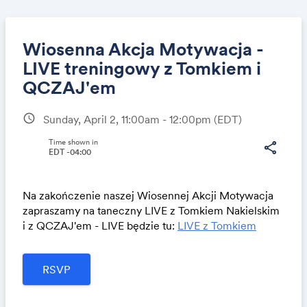
Wiosenna Akcja Motywacja -
LIVE treningowy z Tomkiem i
QCZAJ'em
Share
schedule
Sunday, April 2, 11:00am - 12:00pm
(EDT)
Time shown in
share
EDT -04:00
Link:
Na zakończenie naszej Wiosennej Akcji Motywacja
zapraszamy na taneczny LIVE z Tomkiem Nakielskim
i z QCZAJ'em - LIVE będzie tu: ​
LIVE z Tomkiem