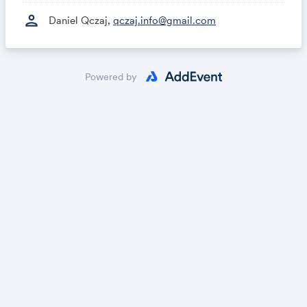
person
Daniel Qczaj,
qczaj.info@gmail.com
Powered by