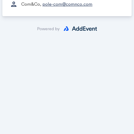
person
Com&Co,
pole-com@comnco.com
Powered by