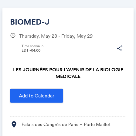
BIOMED-J
schedule
Thursday, May 28 - Friday, May 29
Share
Time shown in
share
EDT -04:00
LES JOURNÉES
POUR L'AVENIR
DE LA BIOLOGIE
Link:
MÉDICALE
Add to Calendar
location_on
Palais des Congrès de Paris – Porte Maillot