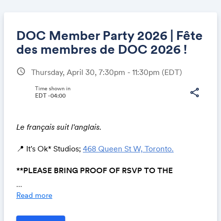
DOC Member Party 2026 | Fête
des membres de DOC 2026 !
schedule
Thursday, April 30, 7:30pm - 11:30pm
(EDT)
Share
Time shown in
share
EDT -04:00
Link:
Le français suit l'anglais.
📍 It's Ok* Studios;
468 Queen St W, Toronto.
**PLEASE BRING PROOF OF RSVP TO THE
PARTY**
...
Read more
DOC is pleased to invite you to our annual DOC
Member Party to celebrate all of your wonderful