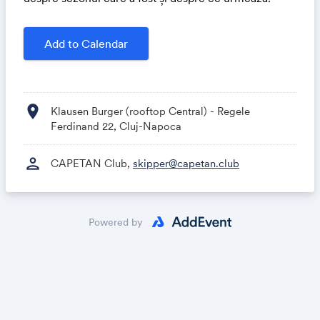
Add to Calendar
location_on
Klausen Burger (rooftop Central) - Regele
Ferdinand 22, Cluj-Napoca
person
CAPETAN Club,
skipper@capetan.club
Powered by