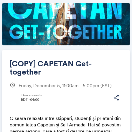
[COPY] CAPETAN Get-
together
schedule
Friday, December 5, 11:00am - 5:00pm
(EST)
Share
Time shown in
share
EDT -04:00
Link:
O seară relaxată între skipperi, studenți și prieteni din
comunitatea Capetan și Sail Armada. Hai să povestim
despre sezonul care a fost și despre ce urmează!