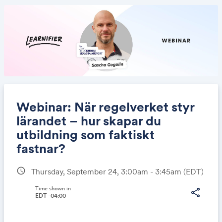
Webinar: När regelverket styr
lärandet – hur skapar du
utbildning som faktiskt
Share
fastnar?
schedule
Thursday, September 24, 3:00am - 3:45am
(EDT)
Link:
Time shown in
share
EDT -04:00