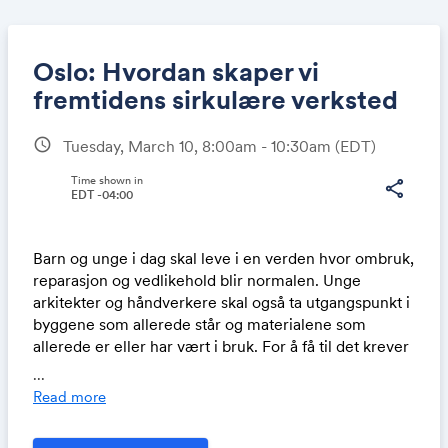
Oslo: Hvordan skaper vi
fremtidens sirkulære verksted
schedule
Tuesday, March 10, 8:00am - 10:30am
(EDT)
Share
Time shown in
share
EDT -04:00
Link:
Barn og unge i dag skal leve i en verden hvor ombruk,
reparasjon og vedlikehold blir normalen. Unge
arkitekter og håndverkere skal også ta utgangspunkt i
byggene som allerede står og materialene som
allerede er eller har vært i bruk. For å få til det krever
det både en endring i holdninger, i praksis, og i
...
kompetanse! Men hvor skal vi lære de praktiske
Read more
egenskapene dette vil kreve av oss? Hvor er
arenaene for å teste ut dette, jobbe praktisk med