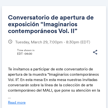
Conversatorio de apertura de
exposición “Imaginarios
contemporáneos Vol. II”
Share
schedule
Tuesday, March 29, 7:00pm - 8:30pm
(EDT)
Time shown in
share
EDT -04:00
Link:
Te invitamos a participar de este conversatorio de
apertura de la muestra “Imaginarios contemporáneos
Vol. II”. En esta mesa En esta mesa nuestras invitadas
conversarán sobre la línea de la colección de arte
contemporáneo del MALI, que pone su atención en la
obra de artistas peruanxs y latinoamericanxs cuyos
...
trabajos invitan a reflexionar sobre el cuerpo,
Read more
identidad y género. Por un lado, se comentará la obra