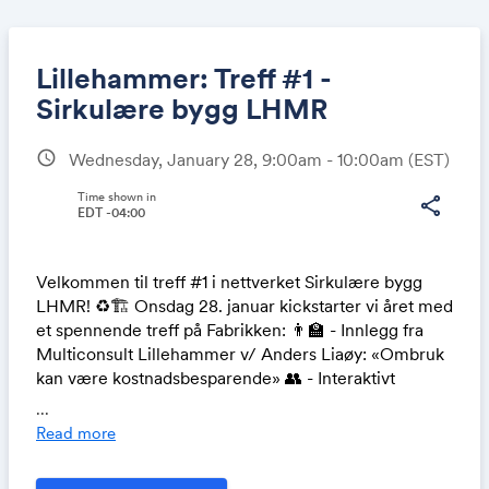
Lillehammer: Treff #1 -
Sirkulære bygg LHMR
schedule
Wednesday, January 28, 9:00am - 10:00am
(EST)
Share
Time shown in
share
EDT -04:00
Link:
Velkommen til treff #1 i nettverket Sirkulære bygg
LHMR! ♻️🏗️ Onsdag 28. januar kickstarter vi året med
et spennende treff på Fabrikken: 👨‍🏫 - Innlegg fra
Multiconsult Lillehammer v/ Anders Liaøy: «Ombruk
kan være kostnadsbesparende» 👥 - Interaktivt
workshop-format: Gruppearbeid hvor dere får
...
mulighet til å bli bedre kjent og jobbe sammen 🕝 -
Read more
Innlegg og workshop varer i ca. en time (kl 15 – 16) ⛳
- Fra klokken 16 og utover går vi videre til Out of