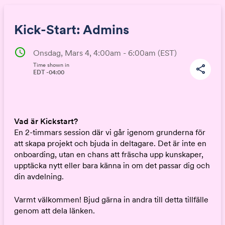
Kick-Start: Admins
schedule
Onsdag, Mars 4, 4:00am - 6:00am
(EST)
Time shown in
Share
share
EDT -04:00
Link:
Vad är Kickstart?
En 2-timmars session där vi går igenom grunderna för
att skapa projekt och bjuda in deltagare. Det är inte en
onboarding, utan en chans att fräscha upp kunskaper,
upptäcka nytt eller bara känna in om det passar dig och
din avdelning.
Varmt välkommen! Bjud gärna in andra till detta tillfälle
genom att dela länken.