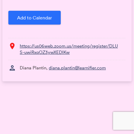
Add to Calendar
location_on
https://us06web.zoom.us/meeting/register/DLU
S-uwiRxqOZ3ywXEDlKw
person
Diana Plantin,
diana.plantin@learnifier.com