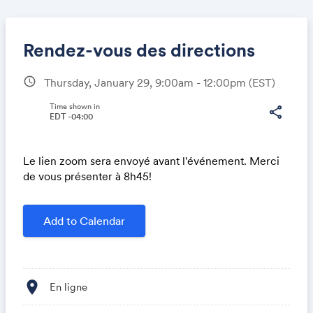
Rendez-vous des directions
schedule
Thursday, January 29, 9:00am - 12:00pm
(EST)
Share
Time shown in
share
EDT -04:00
Le lien zoom sera envoyé avant l'événement. Merci
Link:
de vous présenter à 8h45!
Add to Calendar
location_on
En ligne