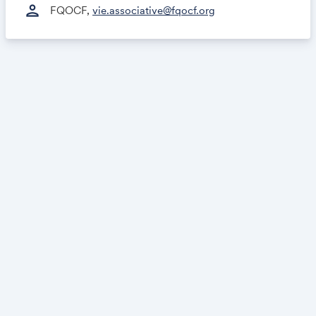
person
FQOCF,
vie.associative@fqocf.org