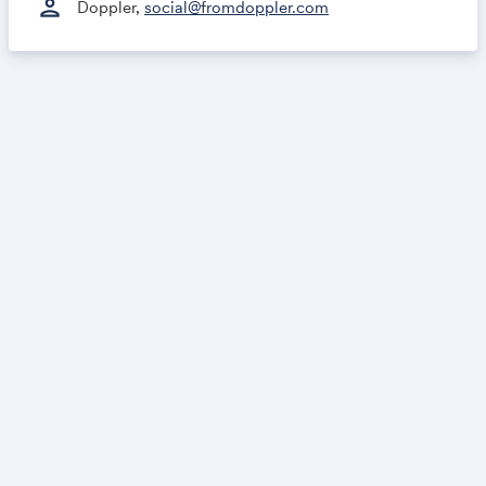
person
Doppler,
social@fromdoppler.com