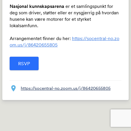
Nasjonal kunnskapsarena
er et samlingspunkt for
deg som driver, støtter eller er nysgjerrig på hvordan
husene kan være motorer for et styrket
lokalsamfunn.
Arrangementet finner du her:
https://socentral-no.zo
om.us/j/86420655805
location_on
https://socentral-no.zoom.us/j/86420655805