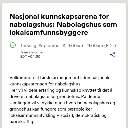
Nasjonal kunnskapsarena for
nabolagshus: Nabolagshus som
lokalsamfunnsbyggere
Share
schedule
Torsdag, September 11, 9:00am - 11:00am
(EDT)
Time shown in
share
EDT -04:00
Link:
Velkommen til første arrangement i den nasjonale
kunnskapsarenaen for nabolagshus.
Her vil vi dele erfaring og kunnskap knyttet til det å
drive et nabolags- eller grendehus. På denne
samlingen vil vi dykke ned i hvordan nabolagshus og
grendehus kan fungere som bærebjelker i
lokalsamfunnsutvikling – sosialt, demokratisk og
bærekraftig.