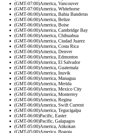
(GMT-07:00)
America, Vancouver
(GMT-07:00)
America, Whitehorse
(GMT-06:00)
America, Bahia Banderas
(GMT-06:00)
America, Belize
(GMT-06:00)
America, Boise
(GMT-06:00)
America, Cambridge Bay
(GMT-06:00)
America, Chihuahua
(GMT-06:00)
America, Ciudad Juarez
(GMT-06:00)
America, Costa Rica
(GMT-06:00)
America, Denver
(GMT-06:00)
America, Edmonton
(GMT-06:00)
America, El Salvador
(GMT-06:00)
America, Guatemala
(GMT-06:00)
America, Inuvik
(GMT-06:00)
America, Managua
(GMT-06:00)
America, Merida
(GMT-06:00)
America, Mexico City
(GMT-06:00)
America, Monterrey
(GMT-06:00)
America, Regina
(GMT-06:00)
America, Swift Current
(GMT-06:00)
America, Tegucigalpa
(GMT-06:00)
Pacific, Easter
(GMT-06:00)
Pacific, Galapagos
(GMT-05:00)
America, Atikokan
(GMT-05:00)
America, Bogota