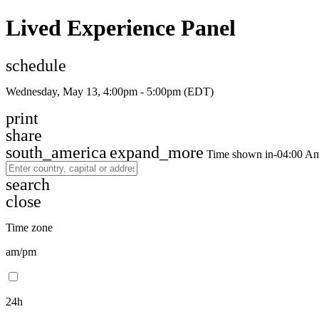
Lived Experience Panel
schedule
Wednesday, May 13, 4:00pm - 5:00pm
(EDT)
print
share
south_america
expand_more
Time shown in
-04:00
Am
search
close
Time zone
am/pm
24h