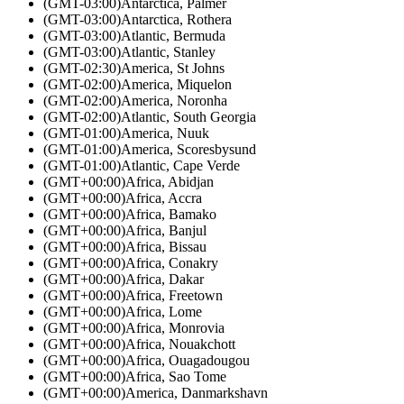
(GMT-03:00)
Antarctica, Palmer
(GMT-03:00)
Antarctica, Rothera
(GMT-03:00)
Atlantic, Bermuda
(GMT-03:00)
Atlantic, Stanley
(GMT-02:30)
America, St Johns
(GMT-02:00)
America, Miquelon
(GMT-02:00)
America, Noronha
(GMT-02:00)
Atlantic, South Georgia
(GMT-01:00)
America, Nuuk
(GMT-01:00)
America, Scoresbysund
(GMT-01:00)
Atlantic, Cape Verde
(GMT+00:00)
Africa, Abidjan
(GMT+00:00)
Africa, Accra
(GMT+00:00)
Africa, Bamako
(GMT+00:00)
Africa, Banjul
(GMT+00:00)
Africa, Bissau
(GMT+00:00)
Africa, Conakry
(GMT+00:00)
Africa, Dakar
(GMT+00:00)
Africa, Freetown
(GMT+00:00)
Africa, Lome
(GMT+00:00)
Africa, Monrovia
(GMT+00:00)
Africa, Nouakchott
(GMT+00:00)
Africa, Ouagadougou
(GMT+00:00)
Africa, Sao Tome
(GMT+00:00)
America, Danmarkshavn