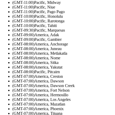
(GMT-11:00)
Pacific, Midway
(GMT-11:00)
Pacific, Niue
(GMT-11:00)
Pacific, Pago Pago
(GMT-10:00)
Pacific, Honolulu
(GMT-10:00)
Pacific, Rarotonga
(GMT-10:00)
Pacific, Tahiti
(GMT-09:30)
Pacific, Marquesas
(GMT-09:00)
America, Adak
(GMT-09:00)
Pacific, Gambier
(GMT-08:00)
America, Anchorage
(GMT-08:00)
America, Juneau
(GMT-08:00)
America, Metlakatla
(GMT-08:00)
America, Nome
(GMT-08:00)
America, Sitka
(GMT-08:00)
America, Yakutat
(GMT-08:00)
Pacific, Pitcairn
(GMT-07:00)
America, Creston
(GMT-07:00)
America, Dawson
(GMT-07:00)
America, Dawson Creek
(GMT-07:00)
America, Fort Nelson
(GMT-07:00)
America, Hermosillo
(GMT-07:00)
America, Los Angeles
(GMT-07:00)
America, Mazatlan
(GMT-07:00)
America, Phoenix
(GMT-07:00)
America, Tijuana