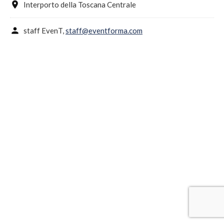
location_on
Interporto della Toscana Centrale
person
staff EvenT,
staff@eventforma.com