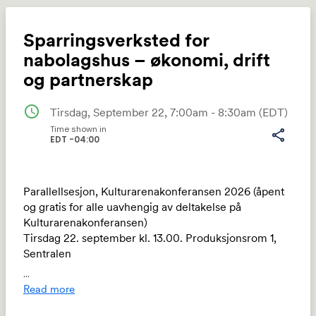
Sparringsverksted for
nabolagshus – økonomi, drift
og partnerskap
Share
schedule
Tirsdag, September 22, 7:00am - 8:30am
(EDT)
Time shown in
share
EDT -04:00
Link:
Parallellsesjon, Kulturarenakonferansen 2026 (åpent
og gratis for alle uavhengig av deltakelse på ​
Kulturarenakonferansen)
Tirsdag 22. september kl. 13.00. Produksjonsrom 1,
Sentralen
...
Hvordan får nabolagshus, møteplasser og
Read more
kulturarenaer økonomien til å gå rundt – og hvilke
partnerskap og modeller fungerer faktisk i praksis?