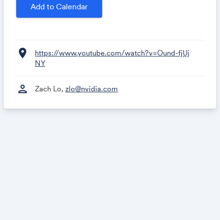
代理 AI を AI for Science やエンタープライズの技術
Add to Calendar
検証ワークフローにどう活用できるかを考えます。
調査計画、ツール利用、根拠整理、技術選択肢の比
較、リサーチブリーフや検証計画、次アクション作
成まで、散らばった情報を実践的なアウトプットに
location_on
https://www.youtube.com/watch?v=Ound-fjUj
変える流れを扱います。
NY
Research が手軽になることは、重複調査の削減、
person
Zach Lo,
zlo@nvidia.com
PoC 計画の高速化、ナレッジ共有の改善、根拠に基
づく意思決定につながります。また、その場限りの
調査を、再利用できるブリーフ、チェックリスト、
アクションプランとして残しやすくなります。
このライブストリームでは、以下を取り上げます。
- NVIDIA NemoClaw、NVIDIA OpenShell,
OpenClaw が、長時間動作する研究者代理 AI の土台
としてどう連携するか
- 研究者代理 AI が、単なるチャットから、計画、調
査、ツール利用、構造化されたアウトプットへどう