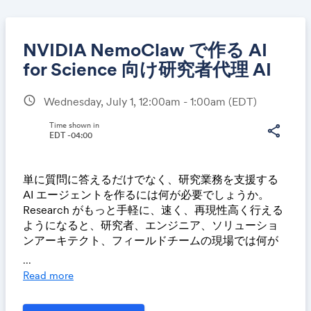
NVIDIA NemoClaw で作る AI
for Science 向け研究者代理 AI
schedule
Wednesday, July 1, 12:00am - 1:00am
(EDT)
Share
Time shown in
share
EDT -04:00
Link:
単に質問に答えるだけでなく、研究業務を支援する
AI エージェントを作るには何が必要でしょうか。
Research がもっと手軽に、速く、再現性高く行える
ようになると、研究者、エンジニア、ソリューショ
ンアーキテクト、フィールドチームの現場では何が
変わるのでしょうか。
...
Read more
本 Nemotron Labs ライブストリームでは、Kenji
Tanaka と Microsoft の Hisaho Nakata 氏が、研究者