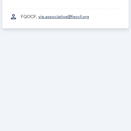
person
FQOCF,
vie.associative@fqocf.org