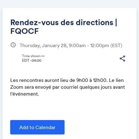
Rendez-vous des directions |
FQOCF
schedule
Thursday, January 28, 9:00am - 12:00pm
(EST)
Share
Time shown in
share
EDT -04:00
Link:
Les rencontres auront lieu de 9h00 à 12h00. Le lien
Zoom sera envoyé par courriel quelques jours avant
l’événement.
Add to Calendar