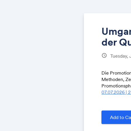
Umgan
der Qu
schedule
Tuesday, 
Die Promotion 
Methoden, Zei
Promotionspha
07.07.2026 | 
Add to Ca