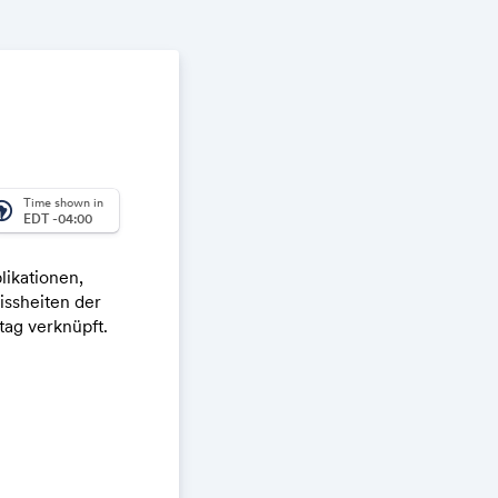
Time shown in
_america
EDT -04:00
likationen,
ssheiten der
tag verknüpft.