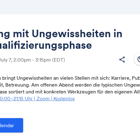
g mit Ungewissheiten in
alifizierungsphase
Share
south
share
July 7, 2:00pm - 3:15pm
(EDT)
bringt Ungewissheiten an vielen Stellen mit sich: Karriere, Pub
t, Betreuung. Am offenen Abend werden die typischen Ungewi
Link:
se sortiert und mit konkreten Werkzeugen für den eigenen All
20:00–21:15 Uhr | Zoom | Kostenlos
lendar