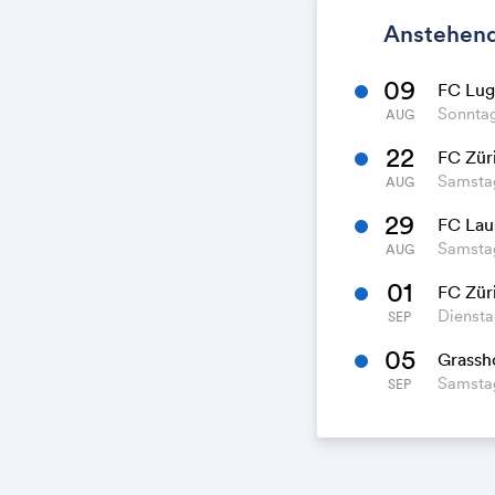
Anstehend
09
FC Lug
Sonntag
AUG
22
FC Zür
Samstag
AUG
29
FC Lau
Samstag
AUG
01
FC Zür
Diensta
SEP
05
Grassh
Samstag
SEP