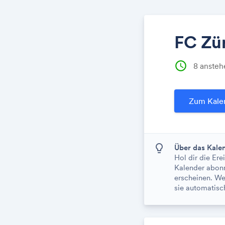
FC Zür
schedule
8 ansteh
Zum Kale

Über das Kal
Hol dir die Er
Kalender abonn
erscheinen. We
sie automatisc